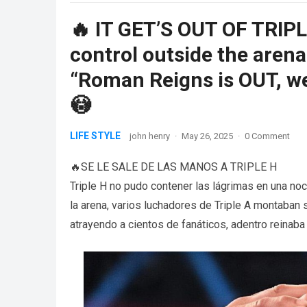
🔥 IT GET’S OUT OF TRIPL
control outside the aren
“Roman Reigns is OUT, we
😳
LIFE STYLE
john henry
·
May 26, 2025
·
0 Comment
🔥SE LE SALE DE LAS MANOS A TRIPLE H
Triple H no pudo contener las lágrimas en una no
la arena, varios luchadores de Triple A montaban
atrayendo a cientos de fanáticos, adentro reinaba