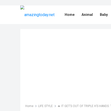
Home
Animal
Baby
Home
LIFE STYLE
🔥 IT GET’S OUT OF TRIPLE H’S HANDS: Triple A takes c