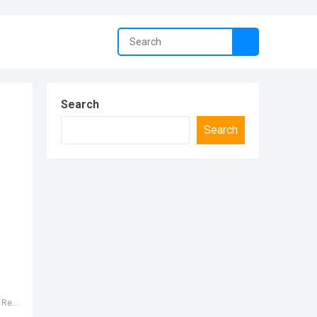
Search
Search
 💔😳