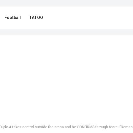
Football
TATOO
ontrol outside the arena and he CONFIRMS through tears: “Roman Reigns is OUT, we don’t know WHEN he’ll return”