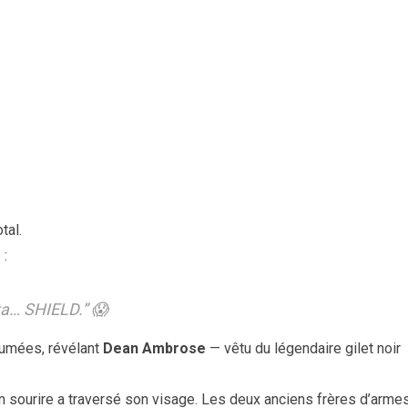
tal.
 :
ta… SHIELD.” 😱
llumées, révélant
Dean Ambrose
— vêtu du légendaire gilet noir
n sourire a traversé son visage. Les deux anciens frères d’arme