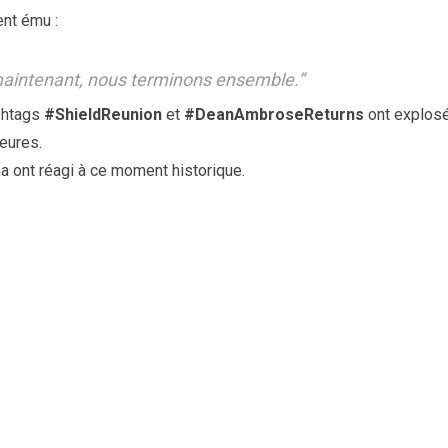
ent ému :
intenant, nous terminons ensemble.”
shtags
#ShieldReunion
et
#DeanAmbroseReturns
ont explosé
eures.
ont réagi à ce moment historique.