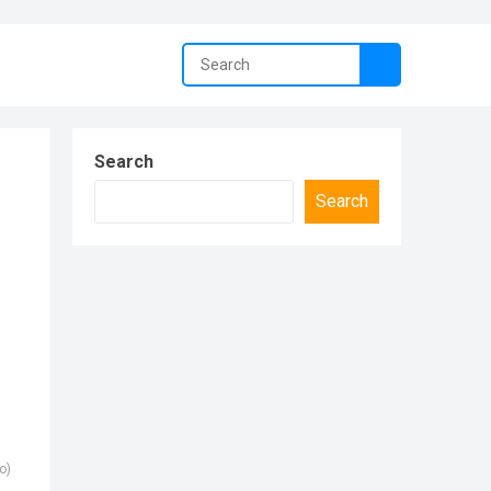
Search
Search
o)