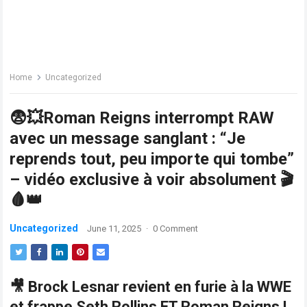
Home
Uncategorized
😨💥Roman Reigns interrompt RAW
avec un message sanglant : “Je
reprends tout, peu importe qui tombe”
– vidéo exclusive à voir absolument 🎬
🩸👑
Uncategorized
June 11, 2025
·
0 Comment
🎥
Brock Lesnar revient en furie à la WWE
et frappe Seth Rollins ET Roman Reigns !