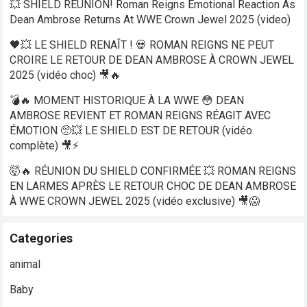
💥 SHIELD REUNION! Roman Reigns Emotional Reaction As
Dean Ambrose Returns At WWE Crown Jewel 2025 (video)
🖤💥 LE SHIELD RENAÎT ! 💀 ROMAN REIGNS NE PEUT
CROIRE LE RETOUR DE DEAN AMBROSE À CROWN JEWEL
2025 (vidéo choc) 🎥🔥
💣🔥 MOMENT HISTORIQUE À LA WWE 😳 DEAN
AMBROSE REVIENT ET ROMAN REIGNS RÉAGIT AVEC
ÉMOTION 🥺💥 LE SHIELD EST DE RETOUR (vidéo
complète) 🎥⚡
🤯🔥 RÉUNION DU SHIELD CONFIRMÉE 💥 ROMAN REIGNS
EN LARMES APRÈS LE RETOUR CHOC DE DEAN AMBROSE
À WWE CROWN JEWEL 2025 (vidéo exclusive) 🎥😱
Categories
animal
Baby